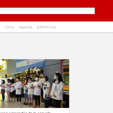
China
Agenda
|| REVISTA ||