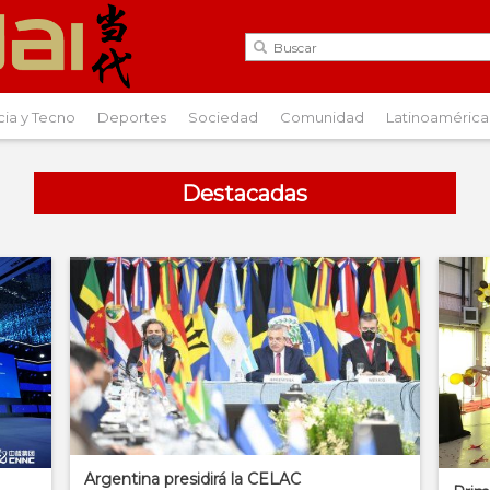
cia y Tecno
Deportes
Sociedad
Comunidad
Latinoamérica
Destacadas
Argentina presidirá la CELAC