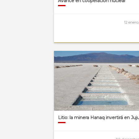
Avance en cooperación nuclear
12 enero
Litio: la minera Hanaq invertirá en Juj