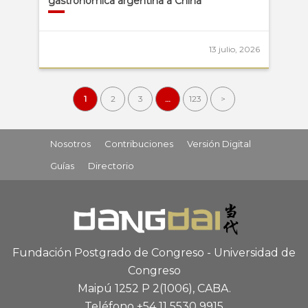
gastronómica argentina a China
13 julio, 2026
1
2
3
…
123
>
Nosotros
Contribuciones
Versión Digital
Guías
Directorio
Fundación Postgrado de Congreso - Universidad de
Congreso
Maipú 1252 P 2
(1006), CABA
.
Teléfono +54 11 5530 9915