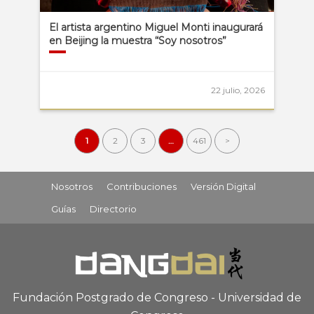
El artista argentino Miguel Monti inaugurará
en Beijing la muestra “Soy nosotros”
22 julio, 2026
1
2
3
…
461
>
Nosotros
Contribuciones
Versión Digital
Guías
Directorio
Fundación Postgrado de Congreso - Universidad de