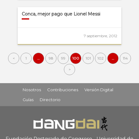
Conca, mejor pago que Lionel Messi
7 septiembre, 2012
<
1
…
98
99
100
101
102
…
114
>
Nosotros
Contribuciones
Versión Digital
Guías
Directorio
Fundación Postgrado de Congreso - Universidad de