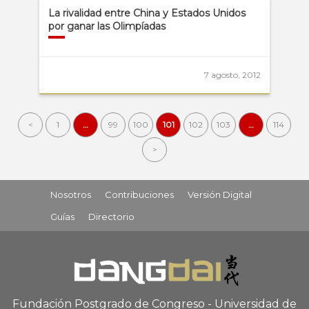
La rivalidad entre China y Estados Unidos
por ganar las Olimpíadas
7 agosto, 2012
<
1
…
99
100
101
102
103
…
114
>
Nosotros
Contribuciones
Versión Digital
Guías
Directorio
Fundación Postgrado de Congreso - Universidad de