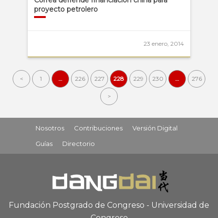
Correa defiende financiación china para
proyecto petrolero
23 enero, 2014
<
1
…
226
227
228
229
230
…
276
>
Nosotros
Contribuciones
Versión Digital
Guías
Directorio
Fundación Postgrado de Congreso - Universidad de
Congreso