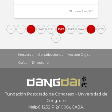
31 diciembre, 2011
<
1
…
840
841
842
843
844
…
855
>
Nosotros
Contribuciones
Versión Digital
Guías
Directorio
Fundación Postgrado de Congreso - Universidad de
Congreso
Maipú 1252 P 2
(1006), CABA
.