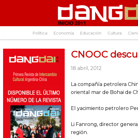
Política
Economía
Educación
Cultura
Cien
CNOOC descubr
18 abril, 2012
La compañía petrolera Chi
oriental mar de Bohai de Ch
El yacimiento petrolero Pen
Li Fanrong, director genera
región.