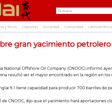
cia y Tecno
Deportes
Sociedad
Comunidad
Latinoamérica
e gran yacimiento petrolero
na National Offshore Oil Company (CNOOC) informó ayer 
ina resultó ser el mayor encontrado en la región en los 
glai 9-1 tiene capacidad para producir 700 barriles de p
l de CNOOC, dijo que el yacimiento hará aportaciones clav