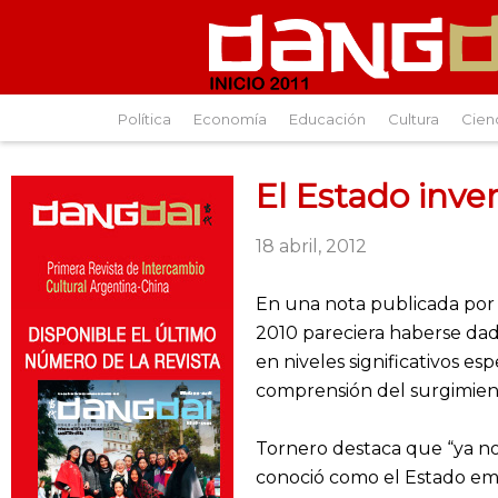
Política
Economía
Educación
Cultura
Cien
El Estado inve
18 abril, 2012
En una nota publicada por C
2010 pareciera haberse dado
en niveles significativos e
comprensión del surgimient
Tornero destaca que “ya no
conoció como el Estado emp