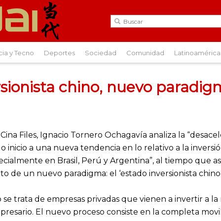
cia y Tecno
Deportes
Sociedad
Comunidad
Latinoamérica
rsionista chino, nuevo paradi
ina Files, Ignacio Tornero Ochagavía analiza la “desace
 inicio a una nueva tendencia en lo relativo a la inver
specialmente en Brasil, Perú y Argentina”, al tiempo que 
o de un nuevo paradigma: el ‘estado inversionista chino
 se trata de empresas privadas que vienen a invertir a 
resario. El nuevo proceso consiste en la completa movil