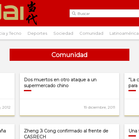
cia y Tecno
Deportes
Sociedad
Comunidad
Latinoamérica
Comunidad
Dos muertos en otro ataque a un
“La 
supermercado chino
para
, 2012
19 diciembre, 2011
aña
Zheng Ji Cong confirmado al frente de
Una 
CASRECH