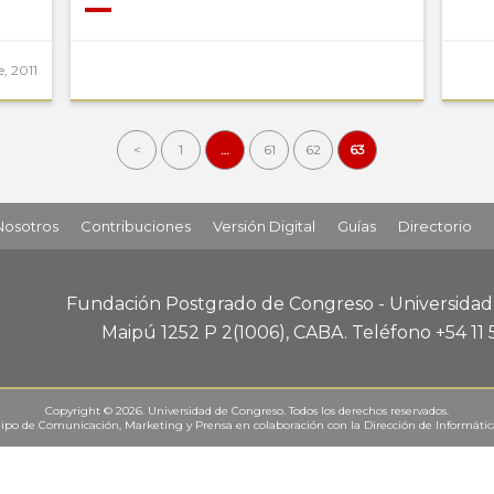
, 2011
<
1
…
61
62
63
Nosotros
Contribuciones
Versión Digital
Guías
Directorio
Fundación Postgrado de Congreso - Universida
Maipú 1252 P 2
(1006), CABA
.
Teléfono +54 11
Copyright © 2026. Universidad de Congreso. Todos los derechos reservados.
ipo de Comunicación, Marketing y Prensa
en colaboración con la
Dirección de Informáti