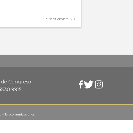
19 septiembre, 2011
d de Congreso
 5530 9915
ca y Telecomunicaciones