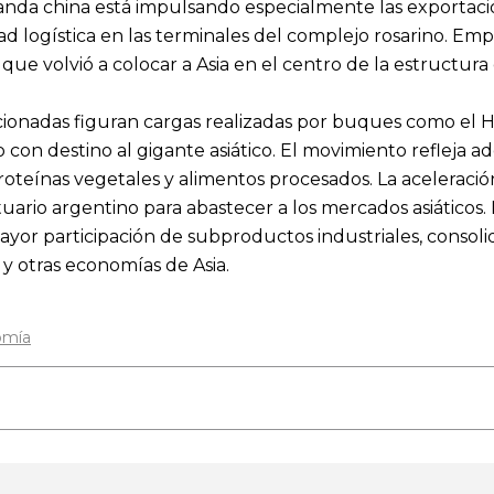
nda china está impulsando especialmente las exportacion
ad logística en las terminales del complejo rosarino. E
que volvió a colocar a Asia en el centro de la estructur
ionadas figuran cargas realizadas por buques como el Ho
on destino al gigante asiático. El movimiento refleja ade
teínas vegetales y alimentos procesados. La aceleración 
tuario argentino para abastecer a los mercados asiáticos
yor participación de subproductos industriales, consoli
 y otras economías de Asia.
omía