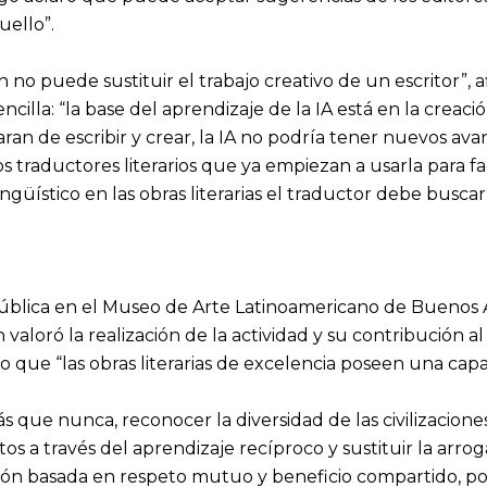
uello”.
aún no puede sustituir el trabajo creativo de un escritor”, 
cilla: “la base del aprendizaje de la IA está en la creación
an de escribir y crear, la IA no podría tener nuevos avanc
traductores literarios que ya empiezan a usarla para faci
lingüístico en las obras literarias el traductor debe busca
 pública en el Museo de Arte Latinoamericano de Buenos 
n valoró la realización de la actividad y su contribució
o que “las obras literarias de excelencia poseen una cap
 que nunca, reconocer la diversidad de las civilizacione
ctos a través del aprendizaje recíproco y sustituir la arro
 basada en respeto mutuo y beneficio compartido, podre