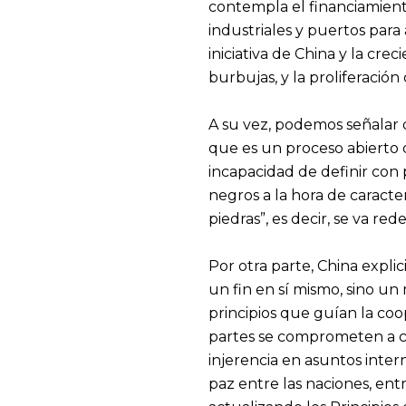
contempla el financiamiento
industriales y puertos para
iniciativa de China y la cre
burbujas, y la proliferació
A su vez, podemos señalar d
que es un proceso abierto q
incapacidad de definir con
negros a la hora de caracter
piedras”, es decir, se va re
Por otra parte, China expli
un fin en sí mismo, sino un 
principios que guían la co
partes se comprometen a ci
injerencia en asuntos intern
paz entre las naciones, ent