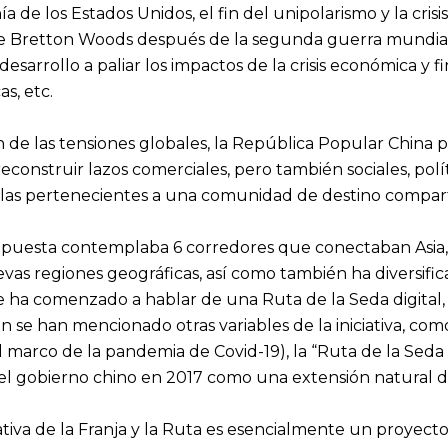
de los Estados Unidos, el fin del unipolarismo y la crisis
de Bretton Woods después de la segunda guerra mundial.
esarrollo a paliar los impactos de la crisis económica y fin
as, etc.
 de las tensiones globales, la República Popular China pr
onstruir lazos comerciales, pero también sociales, políti
ellas pertenecientes a una comunidad de destino compar
opuesta contemplaba 6 corredores que conectaban Asia, Áfr
evas regiones geográficas, así como también ha diversif
ha comenzado a hablar de una Ruta de la Seda digital, l
én se han mencionado otras variables de la iniciativa, co
arco de la pandemia de Covid-19), la “Ruta de la Seda ve
 el gobierno chino en 2017 como una extensión natural d
ciativa de la Franja y la Ruta es esencialmente un proye