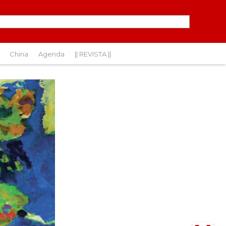
China
Agenda
|| REVISTA ||