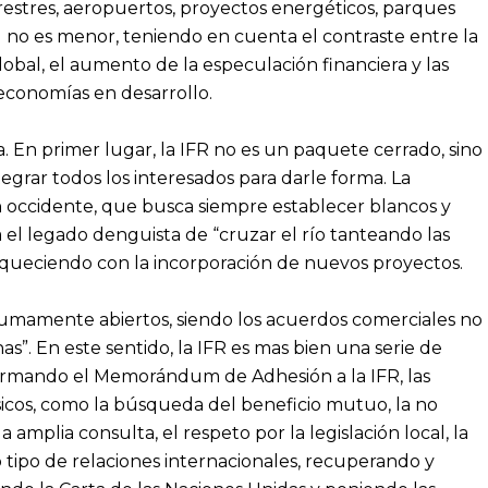
rrestres, aeropuertos, proyectos energéticos, parques
ual no es menor, teniendo en cuenta el contraste entre la
global, el aumento de la especulación financiera y las
 economías en desarrollo.
a. En primer lugar, la IFR no es un paquete cerrado, sino
grar todos los interesados para darle forma. La
n occidente, que busca siempre establecer blancos y
ma el legado denguista de “cruzar el río tanteando las
enriqueciendo con la incorporación de nuevos proyectos.
s sumamente abiertos, siendo los acuerdos comerciales no
as”. En este sentido, la IFR es mas bien una serie de
Firmando el Memorándum de Adhesión a la IFR, las
sicos, como la búsqueda del beneficio mutuo, la no
 amplia consulta, el respeto por la legislación local, la
o tipo de relaciones internacionales, recuperando y