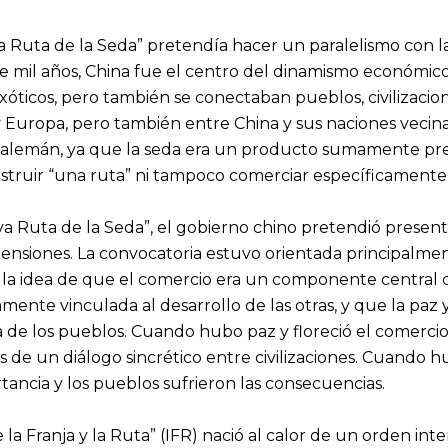
Ruta de la Seda” pretendía hacer un paralelismo con la
 mil años, China fue el centro del dinamismo económico 
óticos, pero también se conectaban pueblos, civilizacion
y Europa, pero también entre China y sus naciones vecin
alemán, ya que la seda era un producto sumamente precia
struir “una ruta” ni tampoco comerciar específicamente
eva Ruta de la Seda”, el gobierno chino pretendió presen
ensiones. La convocatoria estuvo orientada principalmen
 la idea de que el comercio era un componente central d
ente vinculada al desarrollo de las otras, y que la paz y
da de los pueblos. Cuando hubo paz y floreció el comerc
de un diálogo sincrético entre civilizaciones. Cuando hubo
ancia y los pueblos sufrieron las consecuencias.
e la Franja y la Ruta” (IFR) nació al calor de un orden in