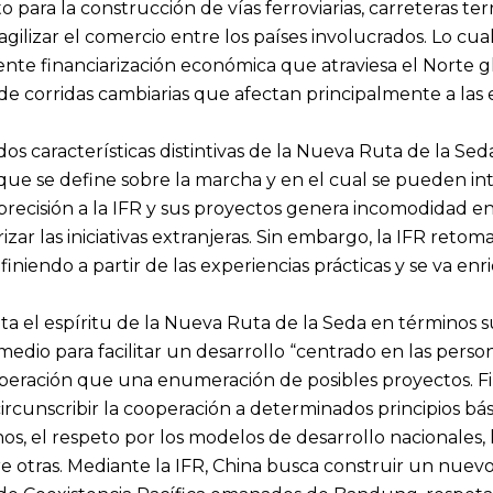
 para la construcción de vías ferroviarias, carreteras te
 agilizar el comercio entre los países involucrados. Lo c
ciente financiarización económica que atraviesa el Norte 
n de corridas cambiarias que afectan principalmente a las
os características distintivas de la Nueva Ruta de la Sed
ue se define sobre la marcha y en el cual se pueden inte
 precisión a la IFR y sus proyectos genera incomodidad e
izar las iniciativas extranjeras. Sin embargo, la IFR reto
definiendo a partir de las experiencias prácticas y se va 
cita el espíritu de la Nueva Ruta de la Seda en término
medio para facilitar un desarrollo “centrado en las person
operación que una enumeración de posibles proyectos. 
rcunscribir la cooperación a determinados principios bá
os, el respeto por los modelos de desarrollo nacionales, la
re otras. Mediante la IFR, China busca construir un nuev