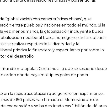
ndo la Carta de las Naciones Unidas y poniendo las
a “globalización con características chinas”, que
ración entre pueblos y naciones en todo el mundo. Si la
cada vez menos manos, la globalización incluyente busca
 globalización neoliberal busca homogeneizar las culturas
e se realiza respetando la diversidad y la
beral prioriza lo financiero y especulativo por sobre lo
or del desarrollo.
n mundo multipolar. Contrario a lo que se sostiene desde
 un orden donde haya múltiples polos de poder
esó en la rápida aceptación que generó, principalmente,
os, más de 150 países han firmado el Memorándum de
de cooperación y se ha destinado casi 1 billón de dólares