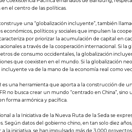
s de Coexistencia Pacífica emanados de Bandung, respeta
en el centro de las políticas.
 construye una “globalización incluyente”, también llamad
s económicos, políticos y sociales que impulsen la coope
 caracteriza por priorizar la acumulación de capital en 
acionales a través de la cooperación internacional. Si la
etros de consumo occidentales, la globalización incluyent
iones que coexisten en el mundo. Si la globalización neoli
n incluyente va de la mano de la economía real como vect
FR es una herramienta que aporta a la construcción de u
 IFR no busca crear un mundo “centrado en China”, sino
n forma armónica y pacífica.
ional a la Iniciativa de la Nueva Ruta de la Seda se expr
s. Según datos del gobierno chino, en tan solo diez añ
a la iniciativa, se han impulsado más de 3.000 proyectos 