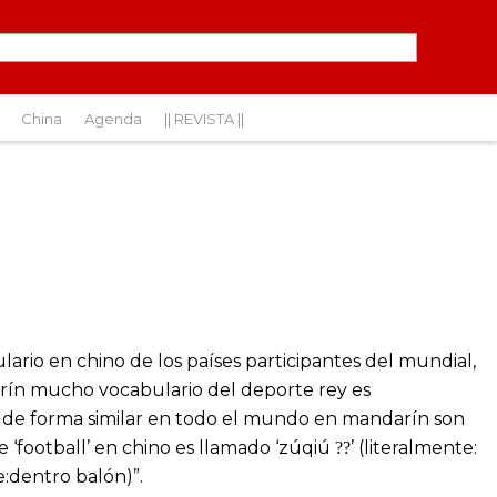
China
Agenda
|| REVISTA ||
lario en chino de los países participantes del mundial,
arín mucho vocabulario del deporte rey es
e de forma similar en todo el mundo en mandarín son
 ‘football’ en chino es llamado ‘zúqiú
’ (literalmente:
??
te:dentro balón)”.