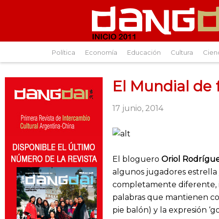
Política
Economía
Educación
Cultura
Cien
El Mundial de
17 junio, 2014
El bloguero
Oriol Rodrígu
algunos jugadores estrella
completamente diferente, i
palabras que mantienen cone
pie balón) y la expresión ‘go