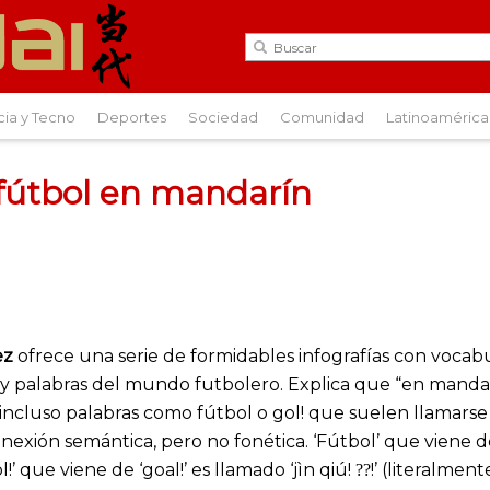
cia y Tecno
Deportes
Sociedad
Comunidad
Latinoamérica
 fútbol en mandarín
ez
ofrece una serie de formidables infografías con vocabu
 y palabras del mundo futbolero. Explica que “en mand
ncluso palabras como fútbol o gol! que suelen llamars
xión semántica, pero no fonética. ‘Fútbol’ que viene de
l!’ que viene de ‘goal!’ es llamado ‘jìn qiú!
!’ (literalmen
??