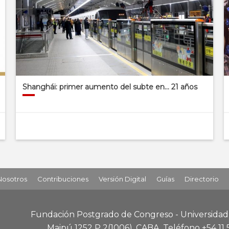
Shanghái: primer aumento del subte en… 21 años
Nosotros
Contribuciones
Versión Digital
Guías
Directorio
Fundación Postgrado de Congreso - Universida
Maipú 1252 P 2
(1006), CABA
.
Teléfono +54 11