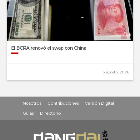
El BCRA renovó el swap con China
5 agosto, 2026
Nosotros
Contribuciones
Versión Digital
Guías
Directorio