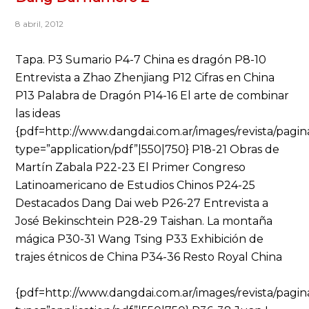
8 abril, 2012
Tapa. P3 Sumario P4-7 China es dragón P8-10
Entrevista a Zhao Zhenjiang P12 Cifras en China
P13 Palabra de Dragón P14-16 El arte de combinar
las ideas
{pdf=http://www.dangdai.com.ar/images/revista/pagin
type=”application/pdf”|550|750} P18-21 Obras de
Martín Zabala P22-23 El Primer Congreso
Latinoamericano de Estudios Chinos P24-25
Destacados Dang Dai web P26-27 Entrevista a
José Bekinschtein P28-29 Taishan. La montaña
mágica P30-31 Wang Tsing P33 Exhibición de
trajes étnicos de China P34-36 Resto Royal China
{pdf=http://www.dangdai.com.ar/images/revista/pagi