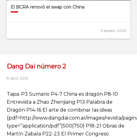
El BCRA renovó el swap con China
5 agosto, 2026
Dang Dai número 2
8 abril, 2012
Tapa. P3 Sumario P4-7 China es dragón P8-10
Entrevista a Zhao Zhenjiang P13 Palabra de
Dragón P14-16 El arte de combinar las ideas
{pdf=http://www.dangdai.com.ar/images/revista/pagin
type=”application/pdf”|500|750} P18-21 Obras de
Martín Zabala P22-23 El Primer Congreso