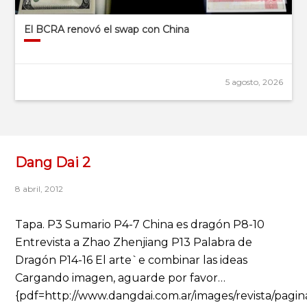
El BCRA renovó el swap con China
5 agosto, 2026
Dang Dai 2
8 abril, 2012
Tapa. P3 Sumario P4-7 China es dragón P8-10
Entrevista a Zhao Zhenjiang P13 Palabra de
Dragón P14-16 El arte`e combinar las ideas
Cargando imagen, aguarde por favor…
{pdf=http://www.dangdai.com.ar/images/revista/pagin