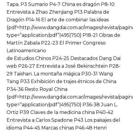
Tapa. P3 Sumario P4-7 China es dragón P8-10
Entrevista a Zhao Zhenjiang P13 Palabra de
Dragón P14-16 El arte de combinar las ideas
{pdf=http://www.dangdai.com.ar/images/revista/pagin
type=”application/pdf”|495|750} P18-21 Obras de
Martín Zabala P22-23 El Primer Congreso
Latinoamericano
de Estudios Chinos P24-25 Destacados Dang Dai
web P26-27 Entrevista a José Bekinschtein P28-
29 Taishan. La montaña mágica P30-31 Wang
Tsing P33 Exhibición de trajes étnicos de China
P34-36 Resto Royal China
{pdf=http://www.dangdai.com.ar/images/revista/pagi
type=”application/pdf”|495|750} P36-38 Juan L.
Ortiz P39 Claves de la medicina china P40-42
Entrevista a Carlos Spadone P43 Los paisajes del
idioma P44-45 Marcas chinas P46-48 Henri