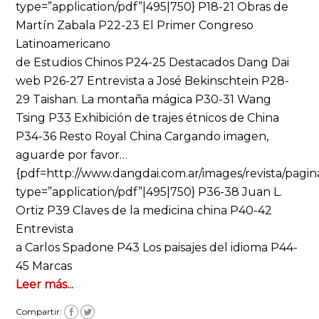
type=”application/pdf”|495|750} P18-21 Obras de
Martín Zabala P22-23 El Primer Congreso
Latinoamericano
de Estudios Chinos P24-25 Destacados Dang Dai
web P26-27 Entrevista a José Bekinschtein P28-
29 Taishan. La montaña mágica P30-31 Wang
Tsing P33 Exhibición de trajes étnicos de China
P34-36 Resto Royal China Cargando imagen,
aguarde por favor…
{pdf=http://www.dangdai.com.ar/images/revista/pagi
type=”application/pdf”|495|750} P36-38 Juan L.
Ortiz P39 Claves de la medicina china P40-42
Entrevista
a Carlos Spadone P43 Los paisajes del idioma P44-
45 Marcas
Leer más...
Compartir: