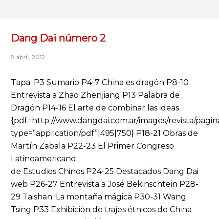
Dang Dai número 2
8 abril, 2012
Tapa. P3 Sumario P4-7 China es dragón P8-10
Entrevista a Zhao Zhenjiang P13 Palabra de
Dragón P14-16 El arte de combinar las ideas
{pdf=http://www.dangdai.com.ar/images/revista/pagin
type=”application/pdf”|495|750} P18-21 Obras de
Martín Zabala P22-23 El Primer Congreso
Latinoamericano
de Estudios Chinos P24-25 Destacados Dang Dai
web P26-27 Entrevista a José Bekinschtein P28-
29 Taishan. La montaña mágica P30-31 Wang
Tsing P33 Exhibición de trajes étnicos de China