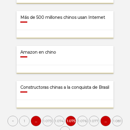
Más de 500 millones chinos usan Internet
Amazon en chino
Constructoras chinas a la conquista de Brasil
<
1
…
1.073
1.074
1.075
1.076
1.077
…
1.081