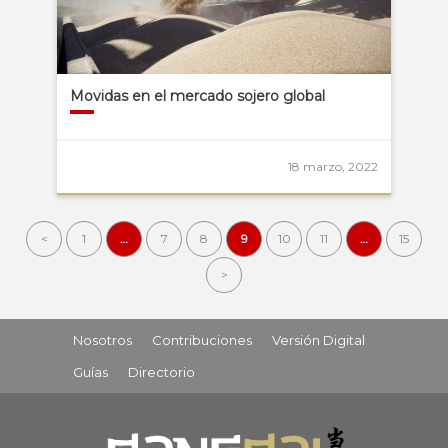
Movidas en el mercado sojero global
18 marzo, 2022
<
1
…
7
8
9
10
11
…
15
>
Nosotros
Contribuciones
Versión Digital
Guías
Directorio