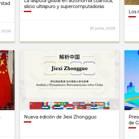
La disputa global en autonomía cuántica,
mitad
silicio ultrapuro y supercomputadoras
Los 
29 junio, 2026
o, 2026
a
Nueva edición de Jiexi Zhongguo
Pres
de G