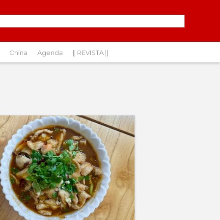
China
Agenda
|| REVISTA ||