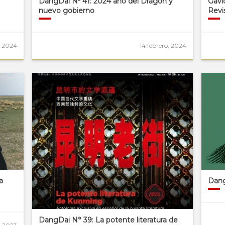
DangDai Nº 41: 2024 año del Dragón y
Gavi
nuevo gobierno
Revi
 2024
14 febrero, 2024
a
Dang
DangDai N° 39: La potente literatura de