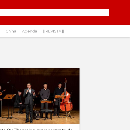
China
Agenda
|| REVISTA ||