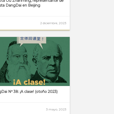
ota Ou Zhanming, representante de
sta DangDai en Beijing
2 diciembre, 2023
Dai Nº 38: ¡A clase! (otoño 2023)
3 mayo, 2023