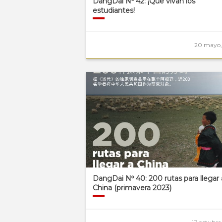
DangDai Nº 42: ¡Que vivan los
estudiantes!
20 mayo,
DangDai Nº 40: 200 rutas para llegar 
China (primavera 2023)