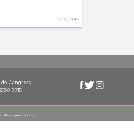
16 abril, 2013
d de Congreso
 5530 9915
ca y Telecomunicaciones