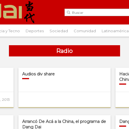
cia y Tecno
Deportes
Sociedad
Comunidad
Latinoamérica
Radio
Audios div share
Haci
Chin
l, 2013
Arrancó De Acá a la China, el programa de
Dang 
Dang Dai