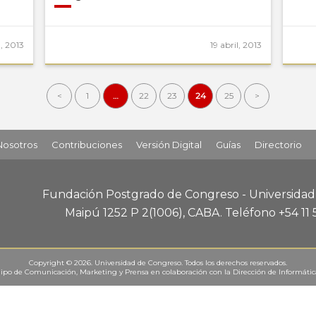
l, 2013
19 abril, 2013
<
1
…
22
23
24
25
>
Nosotros
Contribuciones
Versión Digital
Guías
Directorio
Fundación Postgrado de Congreso - Universida
Maipú 1252 P 2
(1006), CABA
.
Teléfono +54 11
Copyright © 2026. Universidad de Congreso. Todos los derechos reservados.
ipo de Comunicación, Marketing y Prensa
en colaboración con la
Dirección de Informáti