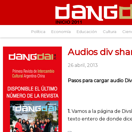
Política
Economía
Educación
Cultura
Cien
Audios div sha
26 abril, 2013
Pasos para cargar audio Di
1.
Vamos a la página de Divs
texto entero de donde dic