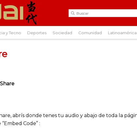
cia y Tecno
Deportes
Sociedad
Comunidad
Latinoamérica
re
vShare
hare, abrís donde tenes tu audio y abajo de toda la pági
e “Embed Code” :