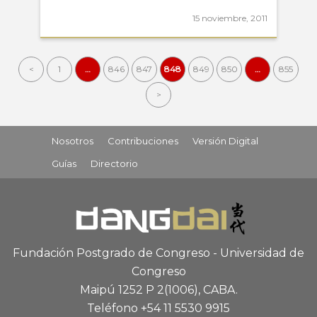
15 noviembre, 2011
<
1
…
846
847
848
849
850
…
855
>
Nosotros
Contribuciones
Versión Digital
Guías
Directorio
Fundación Postgrado de Congreso - Universidad de
Congreso
Maipú 1252 P 2
(1006), CABA
.
Teléfono +54 11 5530 9915