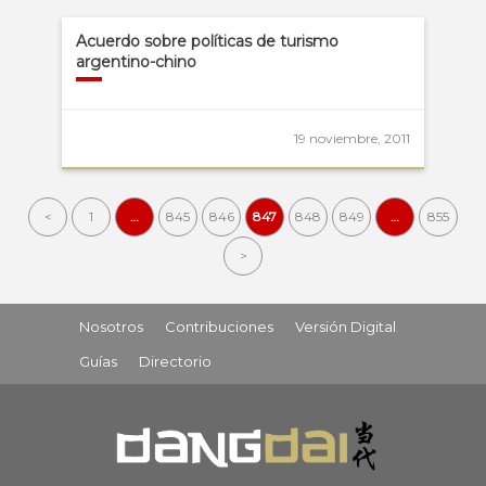
Acuerdo sobre políticas de turismo
argentino-chino
19 noviembre, 2011
<
1
…
845
846
847
848
849
…
855
>
Nosotros
Contribuciones
Versión Digital
Guías
Directorio