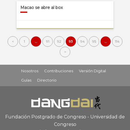
Macao se abre al box
<
1
…
91
92
93
94
95
…
114
>
Nosotros
Contribuciones
Versión Digital
Guías
Directorio
Fundación Postgrado de Congreso - Universidad de
Congreso