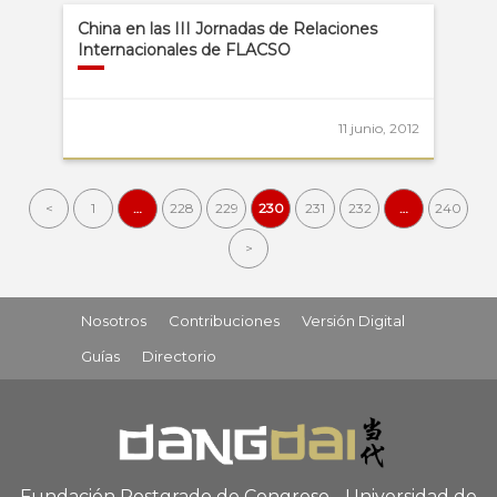
China en las III Jornadas de Relaciones
Internacionales de FLACSO
11 junio, 2012
<
1
…
228
229
230
231
232
…
240
>
Nosotros
Contribuciones
Versión Digital
Guías
Directorio
Fundación Postgrado de Congreso - Universidad de