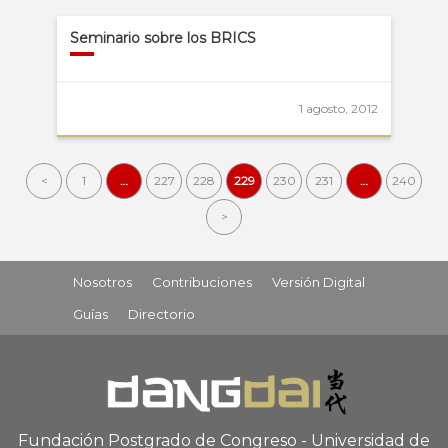
Seminario sobre los BRICS
1 agosto, 2012
<
1
…
227
228
229
230
231
…
240
>
Nosotros
Contribuciones
Versión Digital
Guías
Directorio
Fundación Postgrado de Congreso - Universidad de