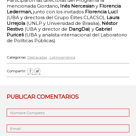
Participaron las directoras del Programa la
mencionada Giordano
, Inés Nercesian
y
Florencia
Lederman,
junto con los invitados
Florencia Lucí
(UBA y directora del Grupo Élites CLACSO),
Laura
Urrejola
(UNLP y Universidad de Brasilia),
Néstor
Restivo
(UBA y director de
DangDai
) y
Gabriel
Puriceli
(UBA y analista internacional del Laboratorio
de Políticas Públicas).
Categorías:
Destacadas
Latinoamérica
Compartir:
PUBLICAR COMENTARIOS