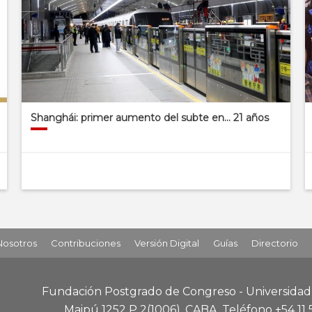
Shanghái: primer aumento del subte en… 21 años
Nosotros
Contribuciones
Versión Digital
Guías
Directorio
Fundación Postgrado de Congreso - Universida
Maipú 1252 P 2
(1006), CABA
.
Teléfono +54 11