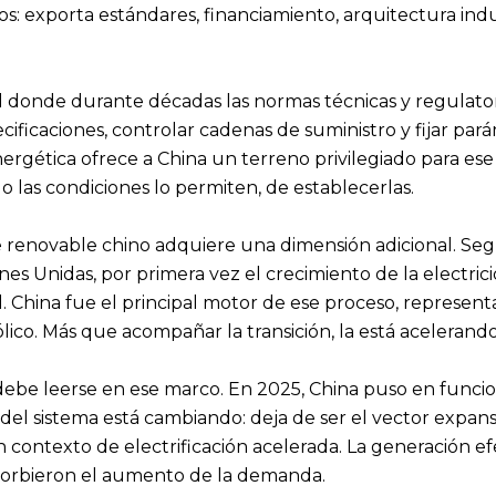
: exporta estándares, financiamiento, arquitectura indu
 donde durante décadas las normas técnicas y regulatori
ecificaciones, controlar cadenas de suministro y fijar 
energética ofrece a China un terreno privilegiado para e
do las condiciones lo permiten, de establecerlas.
e renovable chino adquiere una dimensión adicional. Se
ones Unidas, por primera vez el crecimiento de la elect
 China fue el principal motor de ese proceso, represent
lico. Más que acompañar la transición, la está acelerando
 debe leerse en ese marco. En 2025, China puso en fun
del sistema está cambiando: deja de ser el vector expan
contexto de electrificación acelerada. La generación efe
bsorbieron el aumento de la demanda.