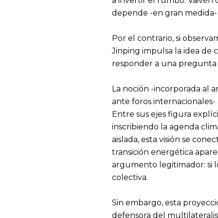
a invertir el rumbo. Vaivén 
depende -en gran medida- 
Por el contrario, si observ
Jinping impulsa la idea d
responder a una pregunta t
La noción -incorporada al a
ante foros internacionales-
Entre sus ejes figura expl
inscribiendo la agenda clim
aislada, esta visión se cone
transición energética apar
argumento legitimador: si l
colectiva.
Sin embargo, esta proyecci
defensora del multilaterali