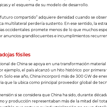
gicas y el esquema de su modelo de desarrollo.
“futuro compartido” adquiere densidad cuando se observa
rica multilateral perdería sustento. En ese sentido, la es
ncias occidentales: promete menos de lo que muchos espe
or anuncios grandilocuentes e incumplimientos recurren
adojas fósiles
ional de China se apoya en una transformación material 
r ejemplo, el país alcanzó un hito histórico: por primera
bón. Solo ese año, China incorporó más de 300 GW de ener
ia que la ubica como principal proveedor global de tecno
ensión si se considera que China ha sido, durante déca
mo y producción representaban más de la mitad del tot