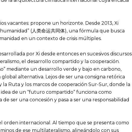
 de la arquitectura climática internacional cuya eficacia
acios vacantes: propone un horizonte. Desde 2013, Xi
ra la humanidad” (人类命运共同体), una fórmula que busca
manidad en un contexto de crisis múltiples.
sarrollada por Xi desde entonces en sucesivos discursos
eralismo, el desarrollo compartido y la cooperación.
so” mediante un desarrollo verde y bajo en carbono,
lobal alternativa. Lejos de ser una consigna retórica
ja y la Ruta y los marcos de cooperación Sur-Sur, donde la
la idea de un “futuro compartido” funciona como
ja de ser una concesión y pasa a ser una responsabilidad
el orden internacional. Al tiempo que se presenta como
rminos de ese multilateralismo, alineándolo con sus