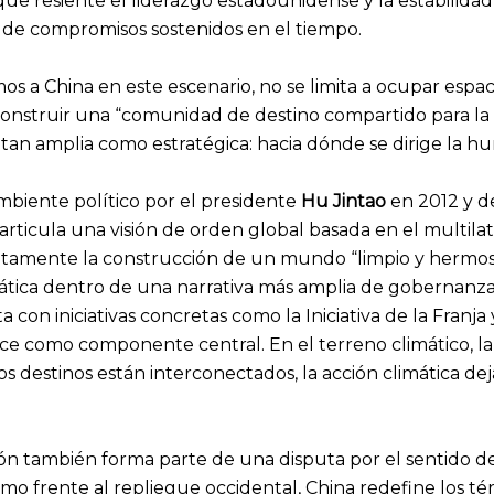
que resiente el liderazgo estadounidense y la estabilidad
de compromisos sostenidos en el tiempo.
amos a China en este escenario, no se limita a ocupar esp
e construir una “comunidad de destino compartido pa
an amplia como estratégica: hacia dónde se dirige la hu
mbiente político por el presidente
Hu Jintao
en 2012 y de
 articula una visión de orden global basada en el multilat
ícitamente la construcción de un mundo “limpio y hermo
ática dentro de una narrativa más amplia de gobernanza g
cta con iniciativas concretas como la Iniciativa de la Fran
ece como componente central. En el terreno climático, 
os destinos están interconectados, la acción climática de
ón también forma parte de una disputa por el sentido d
smo frente al repliegue occidental, China redefine los té