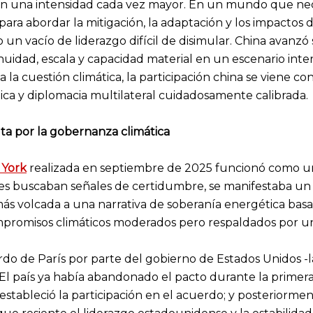
on una intensidad cada vez mayor. En un mundo que nec
para abordar la mitigación, la adaptación y los impactos 
to un vacío de liderazgo difícil de disimular. China ava
tinuidad, escala y capacidad material en un escenario int
a la cuestión climática, la participación china se viene
ica y diplomacia multilateral cuidadosamente calibrada.
uta por la gobernanza climática
 York
realizada en septiembre de 2025 funcionó como u
es buscaban señales de certidumbre, se manifestaba un c
 volcada a una narrativa de soberanía energética basada
romisos climáticos moderados pero respaldados por una
rdo de París por parte del gobierno de Estados Unidos
ad. El país ya había abandonado el pacto durante la prime
 restableció la participación en el acuerdo; y posteriorme