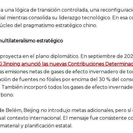
 a una lógica de transición controlada, una reconfigura
ial mientras consolida su liderazgo tecnológico. En esa c
núcleo del pragmatismo estratégico chino.
ultilateralismo estratégico
royecta en el plano diplomático. En septiembre de 202
Xi Jinping anunció las nuevas Contribuciones Determinad
as emisiones netas de gases de efecto invernadero de to
ación de fuentes no fósiles por encima del 30 % del con
os. También incorporó todos los gases de efecto invernad
rbono.
e Belém, Beijing no introdujo metas adicionales, pero s
ual contexto internacional. El mensaje fue consistente c
aterial y planificación estatal.