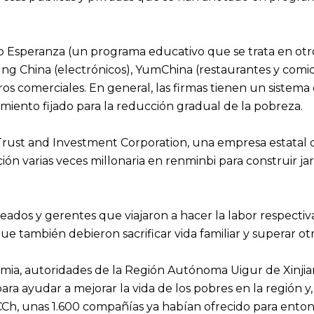
o Esperanza (un programa educativo que se trata en otro 
g China (electrónicos), YumChina (restaurantes y comida 
ros comerciales. En general, las firmas tienen un sistem
miento fijado para la reducción gradual de la pobreza.
Trust and Investment Corporation, una empresa estatal de i
ón varias veces millonaria en renminbi para construir jar
leados y gerentes que viajaron a hacer la labor respecti
que también debieron sacrificar vida familiar y superar ot
ia, autoridades de la Región Autónoma Uigur de Xinjiang
ara ayudar a mejorar la vida de los pobres en la región 
l PCCh, unas 1.600 compañías ya habían ofrecido para ent