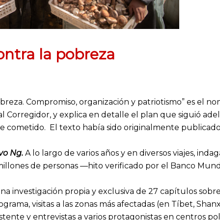
ontra la pobreza
obreza. Compromiso, organización y patriotismo” es el no
ial Corregidor, y explica en detalle el plan que siguió ad
e cometido. El texto había sido originalmente publicad
avo Ng.
A lo largo de varios años y en diversos viajes, i
illones de personas —hito verificado por el Banco Mundi
 una investigación propia y exclusiva de 27 capítulos sob
grama, visitas a las zonas más afectadas (en Tíbet, Shanxi
xistente y entrevistas a varios protagonistas en centros p