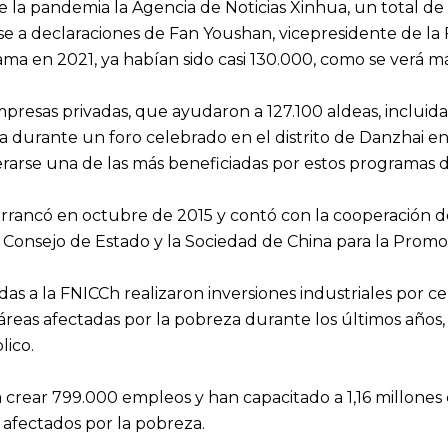
 la pandemia la Agencia de Noticias Xinhua, un total d
e a declaraciones de Fan Youshan, vicepresidente de la 
rama en 2021, ya habían sido casi 130.000, como se verá m
presas privadas, que ayudaron a 127.100 aldeas, incluida
 durante un foro celebrado en el distrito de Danzhai en
arse una de las más beneficiadas por estos programas de 
rancó en octubre de 2015 y contó con la cooperación de l
l Consejo de Estado y la Sociedad de China para la Pro
adas a la FNICCh realizaron inversiones industriales por 
 áreas afectadas por la pobreza durante los últimos años
lico.
crear 799.000 empleos y han capacitado a 1,16 millones 
s afectados por la pobreza.