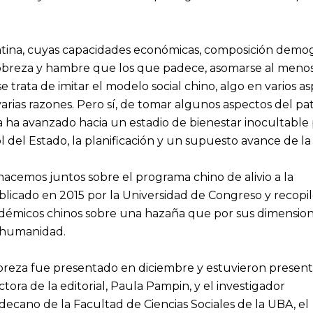
tina, cuyas capacidades económicas, composición demogr
reza y hambre que los que padece, asomarse al menos a
 se trata de imitar el modelo social chino, algo en varios
rias razones. Pero sí, de tomar algunos aspectos del patri
 ha avanzado hacia un estadio de bienestar inocultable p
ol del Estado, la planificación y un supuesto avance de la 
hacemos juntos sobre el programa chino de alivio a la
blicado en 2015 por la Universidad de Congreso y recopi
adémicos chinos sobre una hazaña que por sus dimensio
la humanidad.
obreza fue presentado en diciembre y estuvieron present
tora de la editorial, Paula Pampin, y el investigador
ecano de la Facultad de Ciencias Sociales de la UBA, el