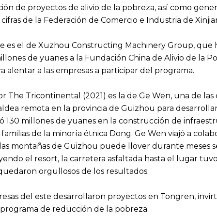
ación de proyectos de alivio de la pobreza, así como gen
cifras de la Federación de Comercio e Industria de Xinjian
se es el de Xuzhou Constructing Machinery Group, que 
illones de yuanes a la Fundación China de Alivio de la P
ra alentar a las empresas a participar del programa.
r The Tricontinental (2021) es la de Ge Wen, una de las 
ldea remota en la provincia de Guizhou para desarrollar
rtió 130 millones de yuanes en la construcción de infraes
 familias de la minoría étnica Dong. Ge Wen viajó a colabo
 En las montañas de Guizhou puede llover durante meses 
endo el resort, la carretera asfaltada hasta el lugar 
 quedaron orgullosos de los resultados.
esas del este desarrollaron proyectos en Tongren, invi
l programa de reducción de la pobreza.