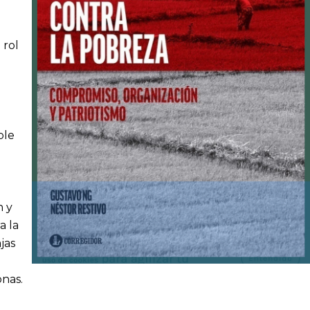
 rol
ple
h y
a la
jas
onas.