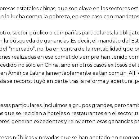
presas estatales chinas, que son clave en los sectores e
 la lucha contra la pobreza, en este caso con mandatos
ro, sector público o compañías particulares, la obligato
la búsqueda de ganancias. Es decir, el mandato del Esta
del “mercado”, no iba en contra de la rentabilidad que po
siones realizadas en ese cometido siempre han tenido como
edido no sólo en China, sino en otros casos exitosos del
e en América Latina lamentablemente es tan común. Allí e
sía se reconstituyó en parte tras la reforma y apertura, p
as particulares, incluimos a grupos grandes, pero tamb
sas que se reciclan a hoteles o restaurantes en el secto
res, generan excedentes y reinvierten esas ganancias pa
esas públicas y privadas que se han anotado en programa