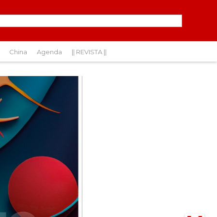
China
Agenda
|| REVISTA ||