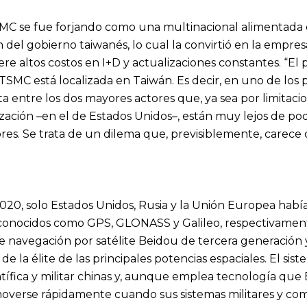
C se fue forjando como una multinacional alimentada d
 del gobierno taiwanés, lo cual la convirtió en la empre
re altos costos en I+D y actualizaciones constantes. “E
TSMC está localizada en Taiwán. Es decir, en uno de los 
uta entre los dos mayores actores que, ya sea por limitaci
ización –en el de Estados Unidos–, están muy lejos de 
s. Se trata de un dilema que, previsiblemente, carece de
020, solo Estados Unidos, Rusia y la Unión Europea había
nocidos como GPS, GLONASS y Galileo, respectivamente.
 de navegación por satélite Beidou de tercera generació
s de la élite de las principales potencias espaciales. El s
tífica y militar chinas y, aunque emplea tecnología que
erse rápidamente cuando sus sistemas militares y come