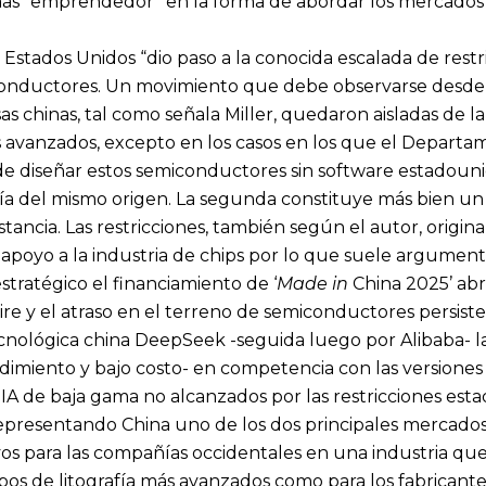
ás “emprendedor” en la forma de abordar los mercados e
 Estados Unidos “dio paso a la conocida escalada de restr
onductores. Un movimiento que debe observarse desde, a
s chinas, tal como señala Miller, quedaron aisladas de la
ás avanzados, excepto en los casos en los que el Depart
de diseñar estos semiconductores sin software estado
a del mismo origen. La segunda constituye más bien un i
tancia. Las restricciones, también según el autor, origi
apoyo a la industria de chips por lo que suele argument
stratégico el financiamiento de ‘
Made in
China 2025’ ab
ire y el atraso en el terreno de semiconductores persist
cnológica china DeepSeek -seguida luego por Alibaba- lan
endimiento y bajo costo- en competencia con las versio
 de baja gama no alcanzados por las restricciones esta
 representando China uno de los dos principales mercad
vos para las compañías occidentales en una industria que 
pos de litografía más avanzados como para los fabricant