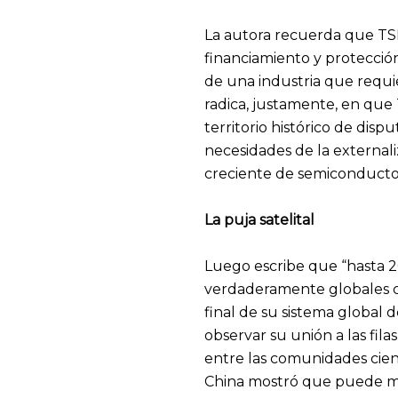
La autora recuerda que TSM
financiamiento y protección
de una industria que requie
radica, justamente, en que 
territorio histórico de disp
necesidades de la external
creciente de semiconductore
La puja satelital
Luego escribe que “hasta 2
verdaderamente globales co
final de su sistema global
observar su unión a las fila
entre las comunidades cien
China mostró que puede mov