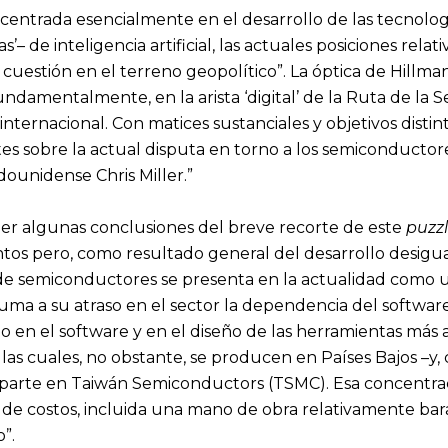
á centrada esencialmente en el desarrollo de las tecnolog
’– de inteligencia artificial, las actuales posiciones rel
cuestión en el terreno geopolítico”. La óptica de Hillman
undamentalmente, en la arista ‘digital’ de la Ruta de la 
internacional. Con matices sustanciales y objetivos distin
s sobre la actual disputa en torno a los semiconductore
ounidense Chris Miller.”
er algunas conclusiones del breve recorte de este
puzz
intos pero, como resultado general del desarrollo desigual
’– de semiconductores se presenta en la actualidad como
suma a su atraso en el sector la dependencia del software
ido en el software y en el diseño de las herramientas más
las cuales, no obstante, se producen en Países Bajos –y
parte en Taiwán Semiconductors (TSMC). Esa concentrac
s de costos, incluida una mano de obra relativamente ba
”.