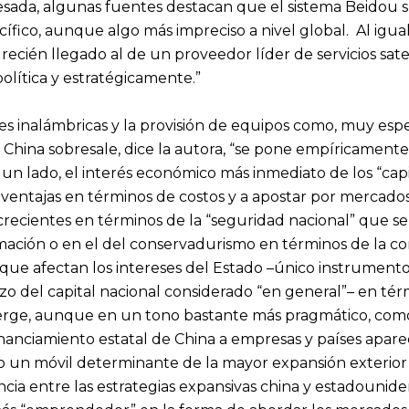
esada, algunas fuentes destacan que el sistema Beidou s
cífico, aunque algo más impreciso a nivel global. Al igua
recién llegado al de un proveedor líder de servicios satel
olítica y estratégicamente.”
s inalámbricas y la provisión de equipos como, muy especi
China sobresale, dice la autora, “se pone empíricamente 
r un lado, el interés económico más inmediato de los “cap
 ventajas en términos de costos y a apostar por mercados 
crecientes en términos de la “seguridad nacional” que se
rmación o en el del conservadurismo en términos de la c
que afectan los intereses del Estado –único instrumento 
zo del capital nacional considerado “en general”– en té
erge, aunque en un tono bastante más pragmático, como 
inanciamiento estatal de China a empresas y países apa
un móvil determinante de la mayor expansión exterior 
encia entre las estrategias expansivas china y estadouni