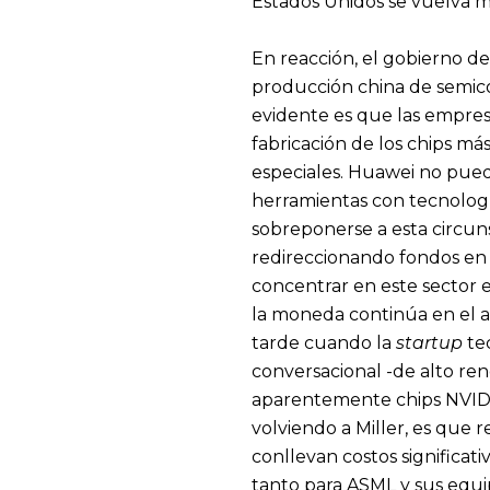
Estados Unidos se vuelva m
En reacción, el gobierno de
producción china de semic
evidente es que las empresa
fabricación de los chips m
especiales. Huawei no pue
herramientas con tecnologí
sobreponerse a esta circuns
redireccionando fondos en 
concentrar en este sector e
la moneda continúa en el a
tarde cuando la
startup
te
conversacional -de alto r
aparentemente chips NVIDIA
volviendo a Miller, es que
conllevan costos significati
tanto para ASML y sus equi