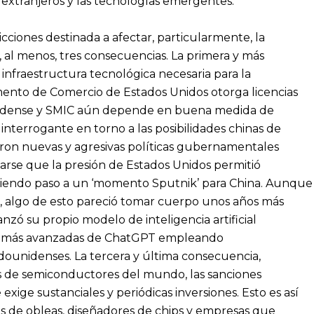
xtranjeros y las tecnologías emergentes.”
icciones destinada a afectar, particularmente, la
l menos, tres consecuencias. La primera y más
 infraestructura tecnológica necesaria para la
amento de Comercio de Estados Unidos otorga licencias
unidense y SMIC aún depende en buena medida de
nterrogante en torno a las posibilidades chinas de
naron nuevas y agresivas políticas gubernamentales
arse que la presión de Estados Unidos permitió
riendo paso a un ‘momento Sputnik’ para China. Aunque
e, algo de esto pareció tomar cuerpo unos años más
zó su propio modelo de inteligencia artificial
nes más avanzadas de ChatGPT empleando
dounidenses. La tercera y última consecuencia,
os de semiconductores del mundo, las sanciones
exige sustanciales y periódicas inversiones. Esto es así
es de obleas, diseñadores de chips y empresas que