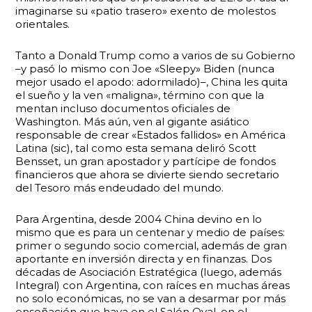
imaginarse su «patio trasero» exento de molestos
orientales.
Tanto a Donald Trump como a varios de su Gobierno
–y pasó lo mismo con Joe «Sleepy» Biden (nunca
mejor usado el apodo: adormilado)–, China les quita
el sueño y la ven «maligna», término con que la
mentan incluso documentos oficiales de
Washington. Más aún, ven al gigante asiático
responsable de crear «Estados fallidos» en América
Latina (sic), tal como esta semana deliró Scott
Bensset, un gran apostador y partícipe de fondos
financieros que ahora se divierte siendo secretario
del Tesoro más endeudado del mundo.
Para Argentina, desde 2004 China devino en lo
mismo que es para un centenar y medio de países:
primer o segundo socio comercial, además de gran
aportante en inversión directa y en finanzas. Dos
décadas de Asociación Estratégica (luego, además
Integral) con Argentina, con raíces en muchas áreas
no solo económicas, no se van a desarmar por más
ensoñación que haya en el Salón Oval, en el