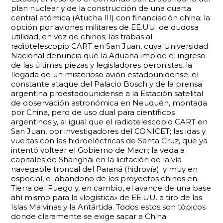
plan nuclear y de la construcción de una cuarta
central atómica (Atucha III) con financiación china; la
opción por aviones militares de EE.UU. de dudosa
utilidad, en vez de chinos; las trabas al
radiotelescopio CART en San Juan, cuya Universidad
Nacional denuncia que la Aduana impide el ingreso
de las últimas piezas y legisladores peronistas, la
llegada de un misterioso avión estadounidense; el
constante ataque del Palacio Bosch y de la prensa
argentina proestadounidense a la Estación satelital
de observación astronómica en Neuquén, montada
por China, pero de uso dual para científicos
argentinos y, al igual que el radiotelescopio CART en
San Juan, por investigadores del CONICET; las idas y
vueltas con las hidroeléctricas de Santa Cruz, que ya
intentó voltear el Gobierno de Macri; la veda a
capitales de Shanghái en la licitación de la vía
navegable troncal del Paraná (hidrovía); y muy en
especial, el abandono de los proyectos chinos en
Tierra del Fuego y, en cambio, el avance de una base
ahí mismo para la «logística» de EE.UU. a tiro de las
Islas Malvinas y la Antártida. Todos estos son tópicos
donde claramente se exige sacar a China.