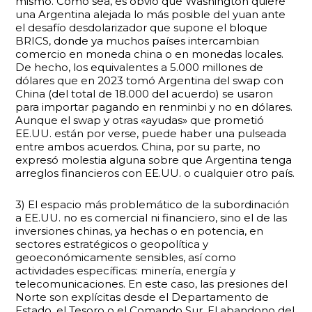
mismo. Como sea, es obvio que Washington quiere
una Argentina alejada lo más posible del yuan ante
el desafío desdolarizador que supone el bloque
BRICS, donde ya muchos países intercambian
comercio en moneda china o en monedas locales.
De hecho, los equivalentes a 5.000 millones de
dólares que en 2023 tomó Argentina del swap con
China (del total de 18.000 del acuerdo) se usaron
para importar pagando en renminbi y no en dólares.
Aunque el swap y otras «ayudas» que prometió
EE.UU. están por verse, puede haber una pulseada
entre ambos acuerdos. China, por su parte, no
expresó molestia alguna sobre que Argentina tenga
arreglos financieros con EE.UU. o cualquier otro país.
3) El espacio más problemático de la subordinación
a EE.UU. no es comercial ni financiero, sino el de las
inversiones chinas, ya hechas o en potencia, en
sectores estratégicos o geopolítica y
geoeconómicamente sensibles, así como
actividades específicas: minería, energía y
telecomunicaciones. En este caso, las presiones del
Norte son explícitas desde el Departamento de
Estado, el Tesoro o el Comando Sur. El abandono del