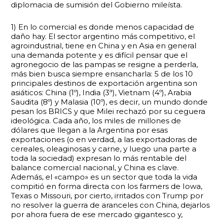
diplomacia de sumisión del Gobierno mileísta.
1) En lo comercial es donde menos capacidad de
daño hay. El sector argentino más competitivo, el
agroindustrial, tiene en China y en Asia en general
una demanda potente y es difícil pensar que el
agronegocio de las pampas se resigne a perderla,
más bien busca siempre ensancharla: 5 de los 10
principales destinos de exportación argentina son
asiáticos: China (1º), India (3ª), Vietnam (4º), Arabia
Saudita (8º) y Malasia (10º), es decir, un mundo donde
pesan los BRICS y que Milei rechazó por su ceguera
ideológica. Cada año, los miles de millones de
dólares que llegan a la Argentina por esas
exportaciones (o en verdad, a las exportadoras de
cereales, oleaginosas y carne, y luego una parte a
toda la sociedad) expresan lo más rentable del
balance comercial nacional, y China es clave.
Además, el «campo» es un sector que toda la vida
compitió en forma directa con los farmers de Iowa,
Texas o Missouri, por cierto, irritados con Trump por
no resolver la guerra de aranceles con China, dejarlos
por ahora fuera de ese mercado gigantesco y,