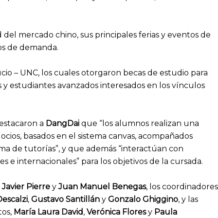
 del mercado chino, sus principales ferias y eventos de
ipos de demanda.
ucio – UNC, los cuales otorgaron becas de estudio para
 y estudiantes avanzados interesados en los vínculos
estacaron a
DangDai
que “los alumnos realizan una
cios, basados en el sistema canvas, acompañados
ma de tutorías”, y que además “interactúan con
s e internacionales” para los objetivos de la cursada.
n
Javier Pierre
y
Juan Manuel Benegas
, los coordinadores
Descalzi
,
Gustavo Santillán
y
Gonzalo Ghiggino
, y las
tos,
María Laura David
,
Verónica Flores
y
Paula