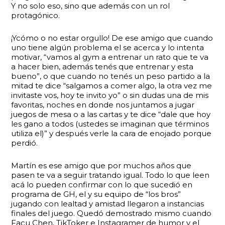
Y no solo eso, sino que además con un rol
protagónico.
¡Ycómo o no estar orgullo! De ese amigo que cuando
uno tiene algún problema el se acerca y lo intenta
motivar, “vamos al gym a entrenar un rato que te va
a hacer bien, además tenés que entrenar y esta
bueno”, o que cuando no tenés un peso partido a la
mitad te dice “salgamos a comer algo, la otra vez me
invitaste vos, hoy te invito yo” o sin dudas una de mis
favoritas, noches en donde nos juntamos a jugar
juegos de mesa o a las cartas y te dice “dale que hoy
les gano a todos (ustedes se imaginan que términos
utiliza el)” y después verle la cara de enojado porque
perdió.
Martín es ese amigo que por muchos años que
pasen te va a seguir tratando igual. Todo lo que leen
acá lo pueden confirmar con lo que sucedió en
programa de GH, el y su equipo de “los bros”
jugando con lealtad y amistad llegaron a instancias
finales del juego. Quedó demostrado mismo cuando
Facu Chen, TikToker e Instagramer de humor y el