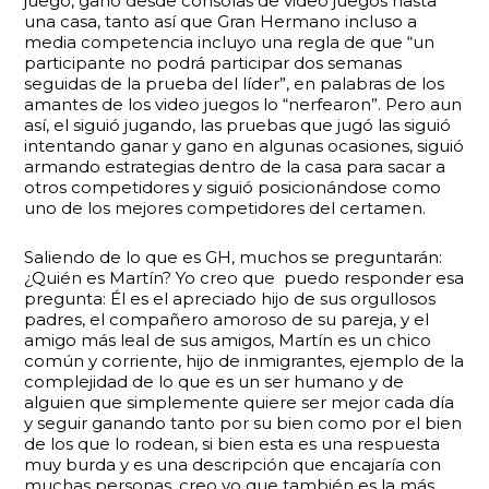
juego, gano desde consolas de video juegos hasta
una casa, tanto así que Gran Hermano incluso a
media competencia incluyo una regla de que “un
participante no podrá participar dos semanas
seguidas de la prueba del líder”, en palabras de los
amantes de los video juegos lo “nerfearon”. Pero aun
así, el siguió jugando, las pruebas que jugó las siguió
intentando ganar y gano en algunas ocasiones, siguió
armando estrategias dentro de la casa para sacar a
otros competidores y siguió posicionándose como
uno de los mejores competidores del certamen.
Saliendo de lo que es GH, muchos se preguntarán:
¿Quién es Martín? Yo creo que puedo responder esa
pregunta: Él es el apreciado hijo de sus orgullosos
padres, el compañero amoroso de su pareja, y el
amigo más leal de sus amigos, Martín es un chico
común y corriente, hijo de inmigrantes, ejemplo de la
complejidad de lo que es un ser humano y de
alguien que simplemente quiere ser mejor cada día
y seguir ganando tanto por su bien como por el bien
de los que lo rodean, si bien esta es una respuesta
muy burda y es una descripción que encajaría con
muchas personas, creo yo que también es la más