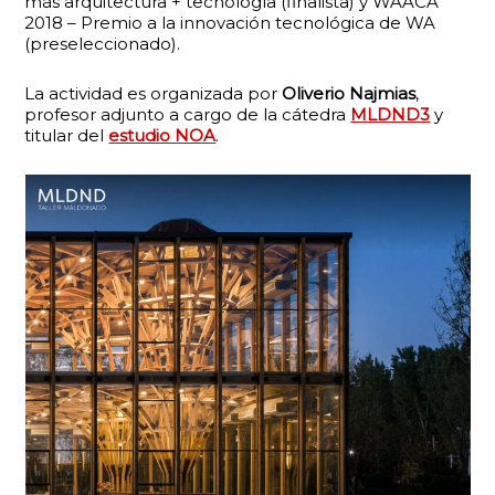
más arquitectura + tecnología (finalista) y WAACA
2018 – Premio a la innovación tecnológica de WA
(preseleccionado).
La actividad es organizada por
Oliverio Najmias
,
profesor adjunto a cargo de la cátedra
MLDND3
y
titular del
estudio NOA
.