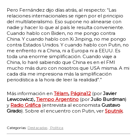
Pero Fernández dijo días atrás, al respecto: “Las
relaciones internacionales se rigen por el principio
del multilateralismo. Eso supone no alinearse con
nadie y hacer lo que al país le resulta conveniente.
Cuando hablo con Biden, no me pongo contra
China. Y cuando hablo con Xi Jinping, no me pongo
contra Estados Unidos. Y cuando hablo con Putin, no
me enfrento ni a China, ni a Europa ni a EEUU. Es
toda una enorme simplificación. Cuando viaje a
China, lo haré sabiendo que China es en el FMI
mucho más duro con nosotros que USA misma. A mi
cada día me impresiona más la simplificación
periodística a la hora de leer la realidad”.”
Más información en
Télam
,
Página12
(por
Javier
Lewcowicz
)
,
Tiempo Argentino
(por
Julio Burdman
)
y
Radio Gráfica
(entrevista al economista
Gustavo
Girado
). Sobre el encuentro con Putin, ver
Sputnik
.
Categorías:
Destacadas
Política