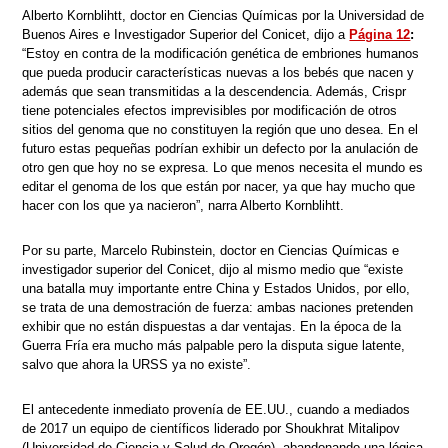
Alberto Kornblihtt, doctor en Ciencias Químicas por la Universidad de
Buenos Aires e Investigador Superior del Conicet, dijo a
Página 12
:
“Estoy en contra de la modificación genética de embriones humanos
que pueda producir características nuevas a los bebés que nacen y
además que sean transmitidas a la descendencia. Además, Crispr
tiene potenciales efectos imprevisibles por modificación de otros
sitios del genoma que no constituyen la región que uno desea. En el
futuro estas pequeñas podrían exhibir un defecto por la anulación de
otro gen que hoy no se expresa. Lo que menos necesita el mundo es
editar el genoma de los que están por nacer, ya que hay mucho que
hacer con los que ya nacieron”, narra Alberto Kornblihtt.
Por su parte, Marcelo Rubinstein, doctor en Ciencias Químicas e
investigador superior del Conicet, dijo al mismo medio que “existe
una batalla muy importante entre China y Estados Unidos, por ello,
se trata de una demostración de fuerza: ambas naciones pretenden
exhibir que no están dispuestas a dar ventajas. En la época de la
Guerra Fría era mucho más palpable pero la disputa sigue latente,
salvo que ahora la URSS ya no existe”.
El antecedente inmediato provenía de EE.UU., cuando a mediados
de 2017 un equipo de científicos liderado por Shoukhrat Mitalipov
(Universidad de Ciencia y Salud de Oregón), abandonando una lógica