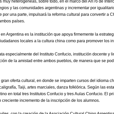
es muy heterogéneas, sobre todo, en el marco del An?o de Interc
olegios y las comunidades argentinas y
incrementar por igualitar
e por una parte, impulsará la reforma cultural para convertir a 
 ambos países.
a en
Argentina es la institución que apoya firmemente la estrateg
udadanos locales a la cultura china como para promover los int
rata especialmente
del Instituto Confucio, institución docente y l
ión de la amistad entre ambos pueblos, de manera que se podría
 gran oferta cultural, en donde
se imparten cursos del idioma chi
caligrafía, Taiji, artes marciales, danza folklórica.
Según las esta
entino en total tres Institutos Confucio y tres Aulas Confucio. El
n creciente incremento de la inscripción de los alumnos.
iviles, con la creación de la Asociación Cultural Chino Argentin