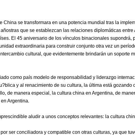
China se transformara en una potencia mundial tras la implemen
o años
tras que se establezcan las relaciones diplomáticas entr
es. El 45 aniversario de los vínculos binacionales supondrá, 
unidad extraordinaria para construir conjunto otra vez un período 
ntercambio cultural,
que evidentemente
brindarán un soporte má
giado como país
modelo de responsabilidad y liderazgo internac
?blica y al renacimiento de su cultura, la última está gozando
lo, de manera especial, la cultura china en Argentina, de mane
 en Argentina.
mprescindible aludir a unos conceptos relevantes: la cultura china
a por ser conciliadora y compatible con otras culturas, ya que t