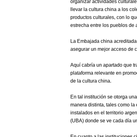
organizar actividades cultural
llevar la cultura china a los c
productos culturales, con lo qu
estrecha entre los pueblos de
La Embajada china acreditad
asegurar un mejor acceso de ci
Aquí cabría un apartado que t
plataforma relevante en promoc
de la cultura china.
En
tal institución s
e otorga una
manera distinta, tales como
la 
instalados en el territorio arg
(UBA) donde se ve cada día
u
En cuanto a las instituciones c