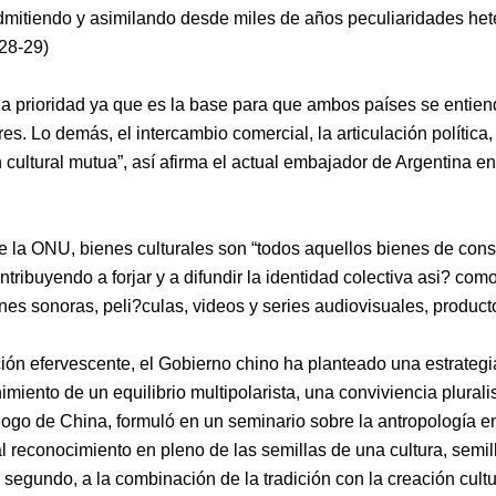
admitiendo y asimilando desde miles de años peculiaridades h
:28-29
)
na prioridad ya que es la base para que ambos países se entiend
es. Lo demás, el intercambio comercial, la articulación política, 
 cultural mutua”,
así afirma el actual embajador de Argentina e
e la
ONU
, bienes culturales son “todos aquellos bienes de co
ntribuyendo a forjar y a difundir la identidad colectiva asi? como
nes sonoras, peli?culas, videos y series audiovisuales, product
ación efervescente, el Gobierno chino ha planteado una estrate
imiento de un equilibrio
multipolarista,
una conviviencia plurali
logo de China, formuló en
un seminario sobre la antropología en
l reconocimiento en pleno de las semillas de una cultura, semilla
segundo, a la combinación de la tradición con la creación cultur