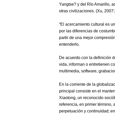
Yangtse? y
d
el
Río
Amarillo, 
otras civilizaciones. (X
u, 2007
“El acercamiento cultural es u
por las diferencias de costumbr
partir de una mejor compresión
entenderlo.
D
e acuerdo con la
definición d
vida, informan o entretienen co
multimedia, software, grabacio
En la corriente de la globaliz
principal consiste en el manten
Xiaotong, un reconocido soció
referencia, en primer término,
a
perpetuación y continuidad; en 