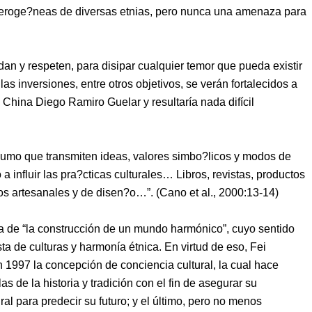
eteroge?neas de diversas etnias, pero nunca una amenaza para
an y respeten, para disipar cualquier temor que pueda existir
las inversiones, entre otros objetivos, se verán fortalecidos a
n China
Diego Ramiro Guelar y resultar
ía nada difícil
nsumo que transmiten ideas, valores simbo?licos y modos de
 a influir las pra?cticas culturales… Libros, revistas, productos
os artesanales y de disen?o…”. (
Cano et al.,
2000:13-14
)
gia de “la construcción de un mundo harmónico”
, cuyo
sentido
sta de culturas y harmonía étnica.
En virtud de eso,
Fei
 1997 la concepción de conciencia cultural, la cual hace
s de la historia y tradición con el fin de asegurar su
al para predecir su futuro; y el último, pero no menos