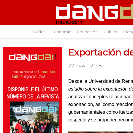
Política
Economía
Educación
Cultura
Cien
Exportación de
22 mayo, 2018
Desde la Universidad de Renmi
estudio sobre la exportación de
analizar conceptos relacionad
exportación, así como reaccion
gubernamentales como fuerzas c
respecto y se proponen recome