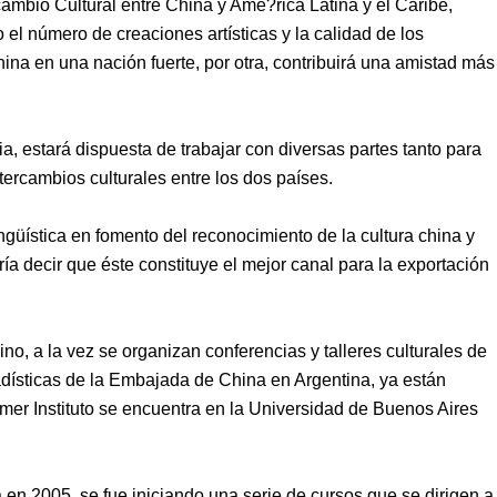
ambio Cultural entre China y Ame?rica Latina y el Caribe,
io
el número de creaciones artísticas y la calidad de los
China en una nación fuerte, por otra, contribuirá una amistad más
ia,
estará dispuesta de trabajar con diversas partes tanto para
ercambios culturales entre los dos países.
ingüística en
fomento
del reconocimiento de la cultura china y
 decir que éste constituye el mejor canal para la exportación
no, a la vez se organizan conferencias y talleres culturales de
dísticas de la Embajada de China en Argentina, ya están
 primer Instituto se encuentra en la Universidad de Buenos Aires
a en 2005, se fue iniciando una serie de cursos que se dirigen a