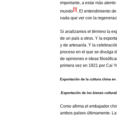
importante, a estar más atento
[1]
mundo
.
El entendimiento de 
nada que ver con la regeneraci
Si
analizamos el término
la ex
de un país a otros.
Y
la exporta
y de artesanía. Y la celebració
proceso en el que se divulga de
de opiniones e ideas filosófic
primera vez en 1921 por Cai Yu
Exportación de la cultura china en
-Exportación de los bienes cultura
Como afirma el embajador chi
ambos países
últimamente. La