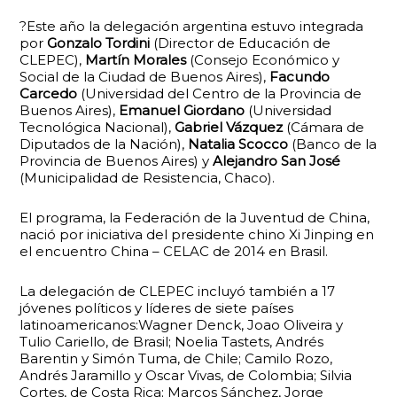
?Este año la delegación argentina estuvo integrada
por
Gonzalo Tordini
(Director de Educación de
CLEPEC),
Martín Morales
(Consejo Económico y
Social de la Ciudad de Buenos Aires),
Facundo
Carcedo
(Universidad del Centro de la Provincia de
Buenos Aires),
Emanuel Giordano
(Universidad
Tecnológica Nacional),
Gabriel Vázquez
(Cámara de
Diputados de la Nación),
Natalia Scocco
(Banco de la
Provincia de Buenos Aires) y
Alejandro San José
(Municipalidad de Resistencia, Chaco).
El programa, la Federación de la Juventud de China,
nació por iniciativa del presidente chino Xi Jinping en
el encuentro China – CELAC de 2014 en Brasil.
La delegación de CLEPEC incluyó también a 17
jóvenes políticos y líderes de siete países
latinoamericanos:Wagner Denck, Joao Oliveira y
Tulio Cariello, de Brasil; Noelia Tastets, Andrés
Barentin y Simón Tuma, de Chile; Camilo Rozo,
Andrés Jaramillo y Oscar Vivas, de Colombia; Silvia
Cortes, de Costa Rica; Marcos Sánchez, Jorge