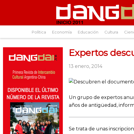
Política
Economía
Educación
Cultura
Cien
Expertos desc
13 enero, 2014
Un grupo de expertos anun
años de antigüedad, informó
Se trata de unas inscripcio