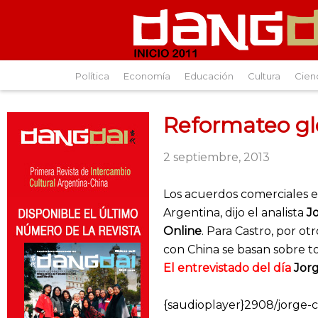
Política
Economía
Educación
Cultura
Cien
Reformateo gl
2 septiembre, 2013
Los acuerdos comerciales e
Argentina, dijo el analista
J
Online
. Para Castro, por ot
con China se basan sobre to
El entrevistado del día
Jorg
{saudioplayer}2908/jorge-c