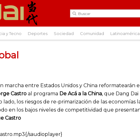
cia y Tecno
Deportes
Sociedad
Comunidad
Latinoamérica
obal
n marcha entre Estados Unidos y China reformatearán el 
orge Castro
al programa
De Acá a la China
, que Dang Dai 
ro lado, los riesgos de re-primarización de las economías 
do en los bajos niveles de competitividad que presentan
e Castro
astro.mp3{/saudioplayer}