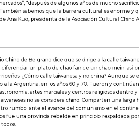
ercados”, “después de algunos años de mucho sacrificio t
. También sabemos que la barrera cultural es enorme y qu
s de Ana Kuo
, p
residenta de la Asociación Cultural Chino 
io Chino de Belgrano dice que se dirige a la calle taiw
e diferenciar un plato de chao fan de un chao mein, así pr
ribeños. ¿Cómo calle taiwanesa y no china? Aunque se est
 a la Argentina, en los años 60 y 70. Fueron y continúan
gastronomía, artes marciales y centros religiosos dentro 
 taiwaneses no se considera chino. Comparten una larga h
o rumbo: ante el avance del comunismo en el continent
nos fue una provincia rebelde en principio respaldada por
 todos.