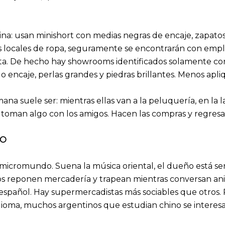
ina: usan minishort con medias negras de encaje, zapatos c
sus locales de ropa, seguramente se encontrarán con empl
ata. De hecho hay showrooms identificados solamente c
 encaje, perlas grandes y piedras brillantes. Menos apli
emana suele ser: mientras ellas van a la peluquería, en l
 toman algo con los amigos. Hacen las compras y regresan
IO
icromundo. Suena la música oriental, el dueño está sen
tos reponen mercadería y trapean mientras conversan anim
spañol. Hay supermercadistas más sociables que otros. Pe
 idioma, muchos argentinos que estudian chino se interes