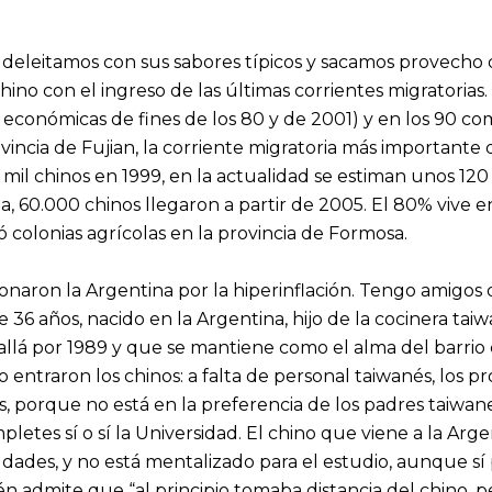
s deleitamos con sus sabores típicos y sacamos provecho 
hino con el ingreso de las últimas corrientes migratoria
is económicas de fines de los 80 y de 2001) y en los 90 
incia de Fujian, la corriente migratoria más importante 
0 mil chinos en 1999, en la actualidad se estiman unos 120
a, 60.000 chinos llegaron a partir de 2005. El 80% vive 
colonias agrícolas en la provincia de Formosa.
aron la Argentina por la hiperinflación. Tengo amigos 
36 años, nacido en la Argentina, hijo de la cocinera taiwa
llá por 1989 y que se mantiene como el alma del barrio c
entraron los chinos: a falta de personal taiwanés, los pr
s, porque no está en la preferencia de los padres taiwanes
etes sí o sí la Universidad. El chino que viene a la Argen
dades, y no está mentalizado para el estudio, aunque sí 
n admite que “al principio tomaba distancia del chino, 