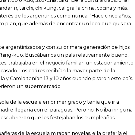
na Kuo o Kuo, Szu-Chia, difunde la cultura tradicional
arín, tai chi, chi kung, caligrafía china, cocina y más.
interés de los argentinos como nunca. “Hace cinco años,
 plan, que además de encontrar un loco que quisiera
e argentinizados y con su primera generación de hijos.
g Ching-kuo. Buscábamos un país relativamente bueno,
es, trabajaba en el negocio familiar: un estacionamiento
 casado. Los padres recibían la mayor parte de la
lla y Carola tenían 13 y 10 años cuando pisaron este país.
abrieron un supermercado.
sola de la escuela en primer grado y tenía que ir a
madre llegaría con el paraguas. Pero no. No iba ninguna
 descubrieron que les festejaban los cumpleaños.
añeras de la escuela miraban novelas, ella prefería el