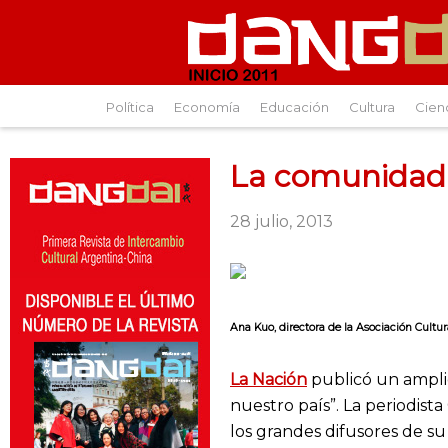
Política
Economía
Educación
Cultura
Cien
La comunidad 
28 julio, 2013
Ana Kuo, directora de la Asociación Cultur
La Nación
publicó un amplio
nuestro país”. La periodista
los grandes difusores de su