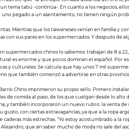
 un tema tabú -continúa-. En cuanto a los negocios, ello
rir uno pegado a un asentamiento, no tienen ningún pro
intas. Mientras que los taiwaneses venían en familia y con
s con sus pares en los supermercados. Y después de algu
n supermercados chinos lo sabemos: trabajan de
8 a
22,
tural es enorme y que pocos dominan el español. Por es
ticas y culturales. Se calcula que hay unos 7 mil superm
o que también comenzó a advertirse en otras provincias
arrio Chino imprimieron su propio sello. Primero instala
es de comida al paso, de los que cuelgan desde lo alto d
hina, y también incorporaron un nuevo rubro: la venta
 su gusto, con ciertas extravagancias, ya que a la ropa ar
de caderas más estrechas. “Yo estoy acostumbrado a la r
e Alejandro, que sin saber mucho de moda no sale del aso