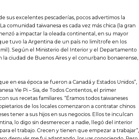
de sus excelentes pescaderías, pocos advertimos la
s. La comunidad taiwanesa es cada vez más chica (la gran
comenzó a impactar la oleada continental, en su mayor
que tuvo la Argentina de un país no limítrofe en los
 mil). Según el Ministerio del Interior y el Departamento
en la ciudad de Buenos Aires y el conurbano bonaerense,
que en esa época se fueron a Canadá y Estados Unidos”,
nesa Yie Pi – Sia, de Todos Contentos, el primer
on sus recetas familiares. “Éramos todos taiwaneses
opietarios de los locales comenzaron a contratar chinos
es tener a sus hijos en sus negocios. Ellos te inculcan
tina, lo digo sin desmerecer a nadie, llegó del interior
para el trabajo. Crecen y tienen que empezar a trabajar”,
pero después me fui adaptando, los vas conociendo. Pero