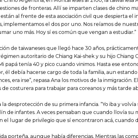
l Chino Argentina, en Montañeses al 2100, la taiwanesa A
tiones de fronteras. Allí se imparten clases de chino mand
stán al frente de esta asociación civil que despierta el 
 implementamos el dos por uno. Nos reíamos de nuestro
sumar uno más. Hoy sí es común que vengan a estudiar.”
ción de taiwaneses que llegó hace 30 años, prácticament
 régimen autoritario de Chiang Kai-shek y su hijo Chian
i papá tenía 40 y pico cuando vinimos. Hasta ese entonc
, él debía hacerse cargo de toda la familia, aun estando
ces, era irse”, repasa Ana los motivos de la inmigración. E
 de costurera para trabajar para coreanos y más tarde 
la desprotección de su primera infancia. “Yo iba y volvía 
dín de infantes. A veces pensaban que cuando llovía su 
n el lugar de privilegio que sí encontraron acá, cuando
ida porteña, aunque había diferencias. Mientras las comp