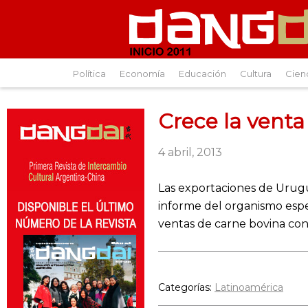
Política
Economía
Educación
Cultura
Cien
Crece la vent
4 abril, 2013
Las exportaciones de Urugu
informe del organismo espe
ventas de carne bovina cong
Categorías:
Latinoamérica