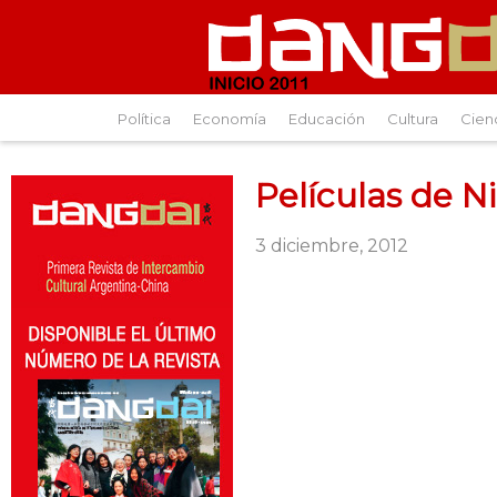
Política
Economía
Educación
Cultura
Cien
Películas de N
3 diciembre, 2012