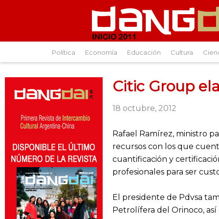
Política
Economía
Educación
Cultura
Cien
Citic Group e
18 octubre, 2012
Rafael Ramírez, ministro p
recursos con los que cuent
cuantificación y certificac
profesionales para ser custo
El presidente de Pdvsa tam
Petrolífera del Orinoco, así