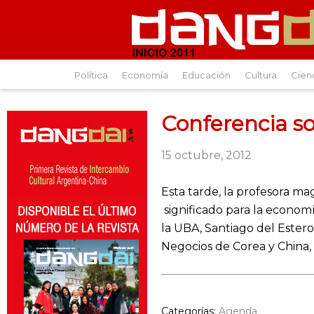
Política
Economía
Educación
Cultura
Cien
Conferencia s
15 octubre, 2012
Esta tarde, la profesora m
significado para la economí
la UBA, Santiago del Estero
Negocios de Corea y China, 
Categorías:
Agenda