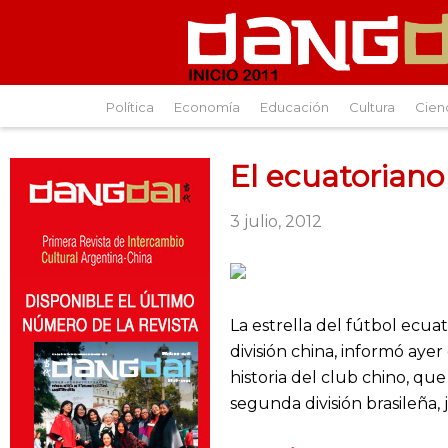
Política
Economía
Educación
Cultura
Cien
El ecuatoriano
3 julio, 2012
La estrella del fútbol ecua
división china, informó ayer
historia del club chino, qu
segunda división brasileña,