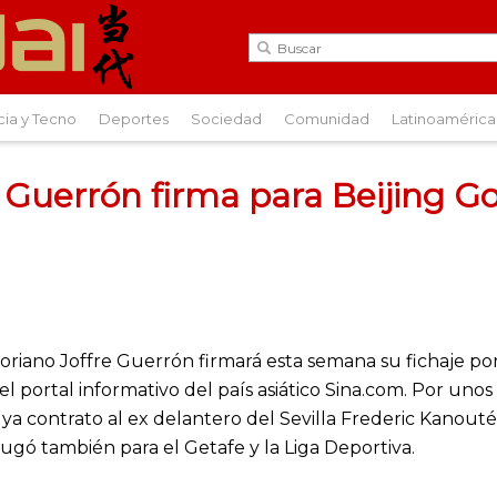
cia y Tecno
Deportes
Sociedad
Comunidad
Latinoamérica
 Guerrón firma para Beijing G
toriano Joffre Guerrón firmará esta semana su fichaje por 
 el portal informativo del país asiático Sina.com. Por unos
e ya contrato al ex delantero del Sevilla Frederic Kanou
 jugó también para el Getafe y la Liga Deportiva.