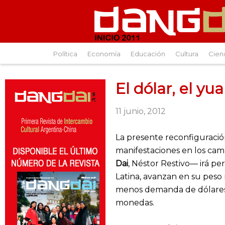
Política
Economía
Educación
Cultura
Cien
El dólar, el yu
11 junio, 2012
La presente reconfiguración
manifestaciones en los camb
Dai
, Néstor Restivo— irá p
Latina, avanzan en su peso 
menos demanda de dólares,
monedas.