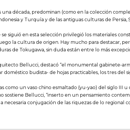
s una década, predominan (como en la colección completa
ndonesia y Turquía y de las antiguas culturas de Persia, S
se siguió en esta selección privilegió los materiales const
 luego la cultura de origen. Hay mucho para destacar, per
uras de Tokugawa, sin duda están entre lo más excepci
quitecto Bellucci, destacó “el monumental gabinete-arma
doméstico budista- de hojas practicables, los tres del si
s como un vaso chino esmaltado (yu-yao) del siglo III u o
omo sostiene Bellucci, “inserto en un pensamiento conte
 la necesaria conjugación de las riquezas de lo regional co